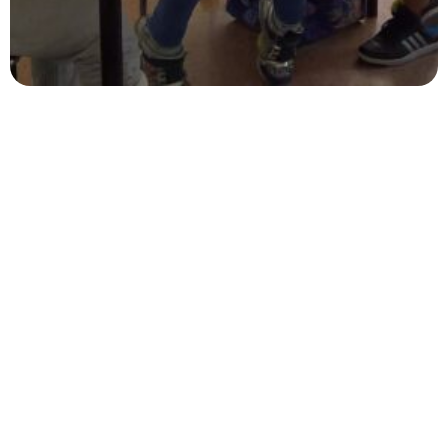
Stai leggendo
Una scuola sconfinata