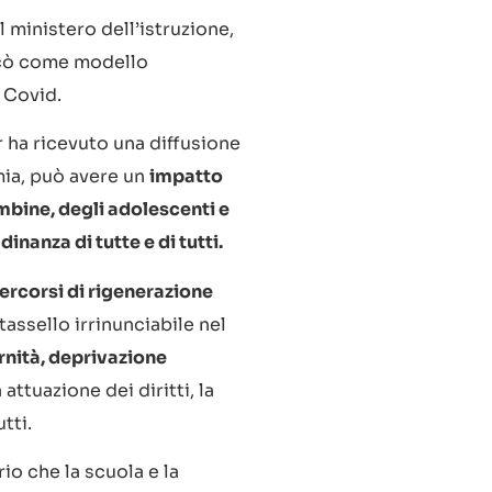
 ministero dell’istruzione,
icò come modello
l Covid.
r ha ricevuto una diffusione
mia, può avere un
impatto
mbine, degli adolescenti e
inanza di tutte e di tutti.
ercorsi di rigenerazione
tassello irrinunciabile nel
rnità, deprivazione
ttuazione dei diritti, la
tti.
io che la scuola e la