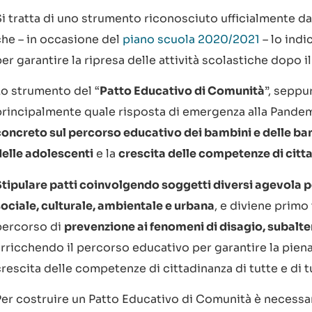
i tratta di uno strumento riconosciuto ufficialmente dal
che – in occasione del
piano scuola 2020/2021
– lo ind
er garantire la ripresa delle attività scolastiche dopo i
Lo strumento del “
Patto Educativo di Comunità
”, seppu
principalmente quale risposta di emergenza alla Pande
concreto sul percorso educativo dei bambini e delle ba
delle adolescenti
e la
crescita delle competenze di cittad
Stipulare patti coinvolgendo soggetti diversi agevola p
sociale, culturale, ambientale e urbana
, e diviene primo 
percorso di
prevenzione ai fenomeni di disagio, subalte
rricchendo il percorso educativo per garantire la piena a
rescita delle competenze di cittadinanza di tutte e di tu
Per costruire un Patto Educativo di Comunità è necessar