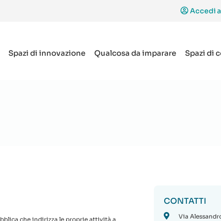
Accedi a
Spazi di innovazione
Qualcosa da imparare
Spazi di 
CONTATTI
Via Alessandro
lica che indirizza le proprie attività a