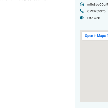
miic8be00q@i
0293255076
Sito web