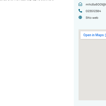
miic8a800l@is
023512384
Sito web