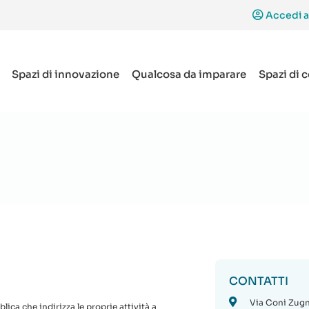
Accedi a
Spazi di innovazione
Qualcosa da imparare
Spazi di 
CONTATTI
Via Coni Zugna
ica che indirizza le proprie attività a