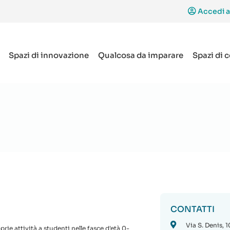
Accedi a
Spazi di innovazione
Qualcosa da imparare
Spazi di 
CONTATTI
Via S. Denis, 
rie attività a studenti nelle fasce d'età 0-