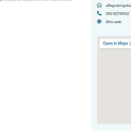
allegrabrigat
392 8278902
Sito web