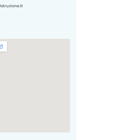
truzione.it
6