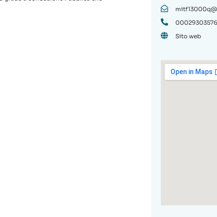
mitf13000q@is
0002930357
Sito web