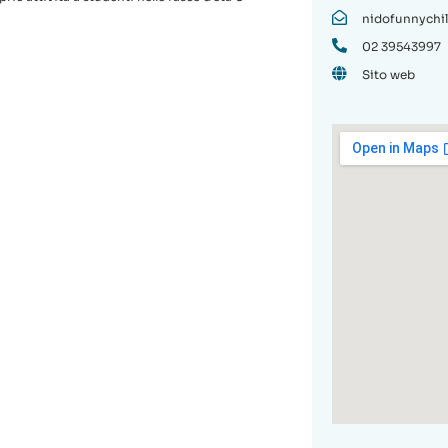
nidofunnychi
02 39543997
Sito web