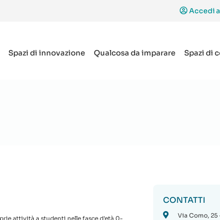
Accedi a
Spazi di innovazione
Qualcosa da imparare
Spazi di 
CONTATTI
Via Como, 25 
ie attività a studenti nelle fasce d'età 0-