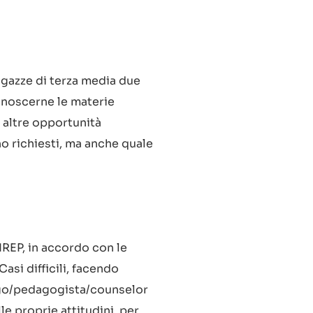
agazze di terza media due
onoscerne le materie
i altre opportunità
no richiesti, ma anche quale
REP, in accordo con le
Casi difficili, facendo
logo/pedagogista/counselor
le proprie attitudini, per