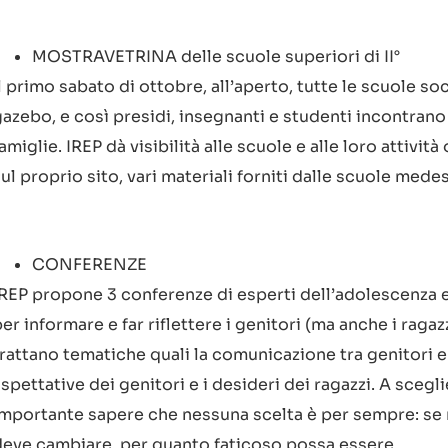
MOSTRAVETRINA delle scuole superiori di II°
l primo sabato di ottobre, all’aperto, tutte le scuole so
azebo, e così presidi, insegnanti e studenti incontrano i
amiglie. IREP dà visibilità alle scuole e alle loro attivit
ul proprio sito, vari materiali forniti dalle scuole med
CONFERENZE
IREP propone 3 conferenze di esperti dell’adolescenza 
er informare e far riflettere i genitori (ma anche i ragazz
rattano tematiche quali la comunicazione tra genitori e 
spettative dei genitori e i desideri dei ragazzi. A scegli
importante sapere che nessuna scelta è per sempre: se no
deve cambiare, per quanto faticoso possa essere