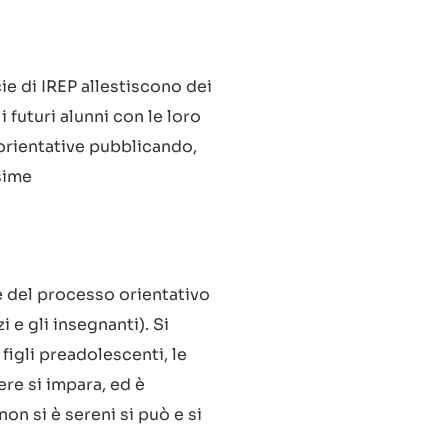
cie di IREP allestiscono dei
 futuri alunni con le loro
à orientative pubblicando,
esime
e del processo orientativo
i e gli insegnanti). Si
figli preadolescenti, le
ere si impara, ed è
n si è sereni si può e si