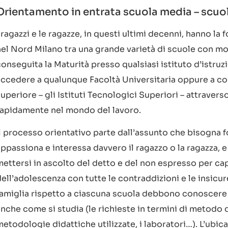
Orientamento in entrata scuola media – scuol
 ragazzi e le ragazze, in questi ultimi decenni, hanno la 
el Nord Milano tra una grande varietà di scuole con molt
onseguita la Maturità presso qualsiasi istituto d’istruz
ccedere a qualunque Facoltà Universitaria oppure a corsi
uperiore – gli Istituti Tecnologici Superiori – attraverso
rapidamente nel mondo del lavoro.
Il processo orientativo parte dall’assunto che bisogna f
ppassiona e interessa davvero il ragazzo o la ragazza, 
ettersi in ascolto del detto e del non espresso per capir
ell’adolescenza con tutte le contraddizioni e le insicurez
famiglia rispetto a ciascuna scuola debbono conoscere 
nche come si studia (le richieste in termini di metodo d
etodologie didattiche utilizzate, i laboratori…). L’ubica