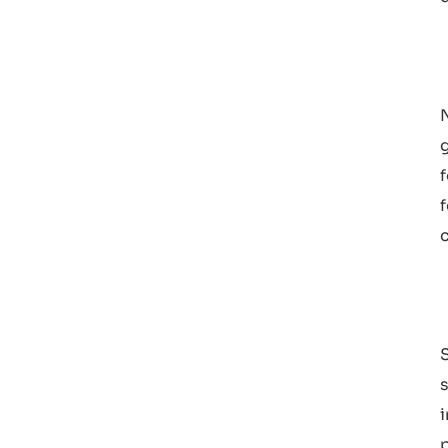
f
c
s
p