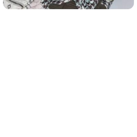
Stai leggendo
Insieme per un futuro
migliore